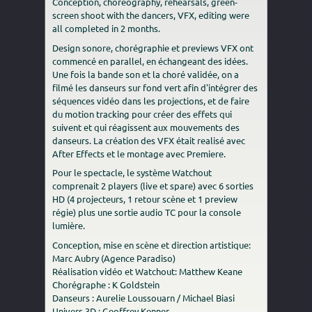
Conception, choreography, rehearsals, green-
screen shoot with the dancers, VFX, editing were
all completed in 2 months.
Design sonore, chorégraphie et previews VFX ont
commencé en parallel, en échangeant des idées.
Une fois la bande son et la choré validée, on a
filmé les danseurs sur fond vert afin d'intégrer des
séquences vidéo dans les projections, et de faire
du motion tracking pour créer des effets qui
suivent et qui réagissent aux mouvements des
danseurs. La création des VFX était realisé avec
After Effects et le montage avec Premiere.
Pour le spectacle, le système Watchout
comprenait 2 players (live et spare) avec 6 sorties
HD (4 projecteurs, 1 retour scène et 1 preview
régie) plus une sortie audio TC pour la console
lumière.
Conception, mise en scène et direction artistique:
Marc Aubry (Agence Paradiso)
Réalisation vidéo et Watchout: Matthew Keane
Chorégraphe : K Goldstein
Danseurs : Aurelie Loussouarn / Michael Biasi
Univers 3D : Geoffrey Kenner