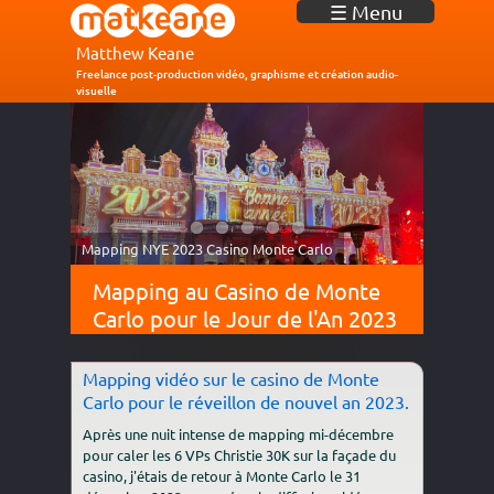
J
☰ Menu
u
m
Matthew Keane
p
Freelance post-production vidéo, graphisme et création audio-
visuelle
t
nye23_casino_6559.jpg
nye23_casino_6551.jpg
nye23_casino_6552.jpg
nye23_casino_6561.jpg
nye23_casino_6549.jpg
o
N
a
v
i
g
a
Mapping NYE 2023 Casino Monte Carlo
Mapping NYE 2023 Casino Monte Carlo
Mapping NYE 2023 Casino Monte Carlo
Mapping NYE 2023 Casino Monte Carlo
Mapping NYE 2023 Casino Monte Carlo
t
i
Mapping au Casino de Monte
o
Carlo pour le Jour de l'An 2023
n
Mapping vidéo sur le casino de Monte
Carlo pour le réveillon de nouvel an 2023.
Après une nuit intense de mapping mi-décembre
pour caler les 6 VPs Christie 30K sur la façade du
casino, j'étais de retour à Monte Carlo le 31