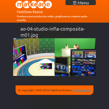
J
☰ Menu
u
m
Matthew Keane
p
Freelance post-production vidéo, graphisme et création audio-
visuelle
t
o
ao-04-studio-infla-composite-
N
m01.jpg
a
v
i
g
a
t
i
o
n
Virtual Studio Setup
© copyright 1999-2026 Matthew Keane.
Me Contacter